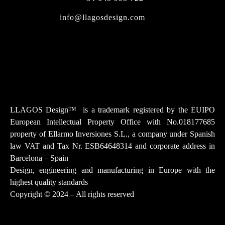
Skip
to
info@llagosdesign.com
content
Instagram
Facebook-
Youtube
Tiktok
Linkedin
f
LLAGOS Design
™
is a trademark registered by the EUIPO
European Intellectual Property Office with No.018177685
property of Ellarmo Inversiones S.L., a company under Spanish
law
VAT and Tax Nr. ESB64648314 and corporate address in
Barcelona – Spain
Design, engineering and manufacturing in Europe with the
highest quality standards
Copyright © 2024 – All rights reserved