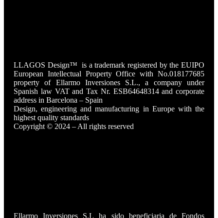
Instagram
Facebook-f
Youtube
Tiktok
Linkedin
LLAGOS Design
™
is a trademark registered by the EUIPO
European Intellectual Property Office with No.018177685
property of Ellarmo Inversiones S.L., a company under
Spanish law
VAT and Tax Nr. ESB64648314 and corporate
address in Barcelona – Spain
Design, engineering and manufacturing in Europe with the
highest quality standards
Copyright © 2024 – All rights reserved
Ellarmo Inversiones S.L ha sido beneficiaria de Fondos