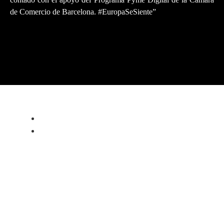
de Comercio de Barcelona. #EuropaSeSiente”
PRIVACY POLICY
LEGAL NOTICE
WARRANTY
ALFA ROMEO 4C PROGRAM
ABOUT
FORGED WHEELS
AERO