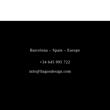
FIND A DEALER
CONTACT
Barcelona – Spain – Europe
+34 645 995 722
info@llagosdesign.com
Instagram
Facebook-f
Youtube
Tiktok
Linkedin