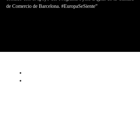
de Comercio de Barcelona. #EuropaSeSiente”
PRIVACY POLICY
LEGAL NOTICE
WARRANTY
ALFA ROMEO 4C PROGRAM
ABOUT
FORGED WHEELS
AERO