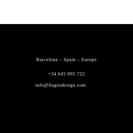
FIND A DEALER
CONTACT
Barcelona – Spain – Europe
+34 645 995 722
info@llagosdesign.com
Instagram
Facebook-f
Youtube
Tiktok
Linkedin