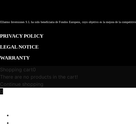
Ellarmo Inversiones S.L ha sido beneficiaria de Fondos Europeos, cuyo objetivo es la mejora de la competitivi
PRIVACY POLICY
LEGAL NOTICE
WARRANTY
Shopping cart
0
There are no products in the cart!
Continue shopping
0
ALFA ROMEO 4C PROGRAM