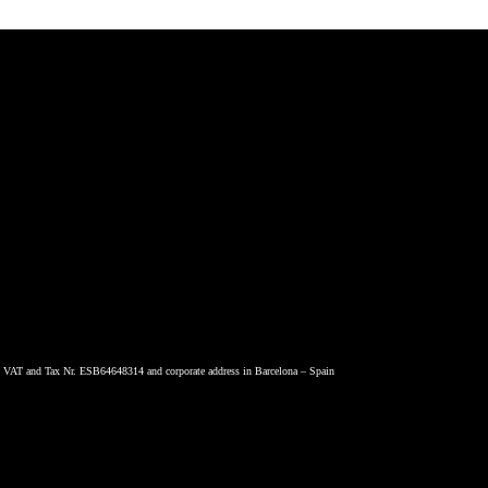
VAT and Tax Nr. ESB64648314 and corporate address in Barcelona – Spain