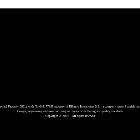
Instagram
Facebook-
Youtube
Tiktok
Linkedin
f
lectual Property Office with No.018177685 property of Ellarmo Inversiones S.L., a company under Spanish law
Design, engineering and manufacturing in Europe with the highest quality standards
Copyright © 2024 – All rights reserved