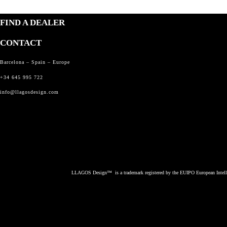
FIND A DEALER
CONTACT
Barcelona – Spain – Europe
+34 645 995 722
info@llagosdesign.com
LLAGOS Design
™
is a trademark registered by the EUIPO European Intel