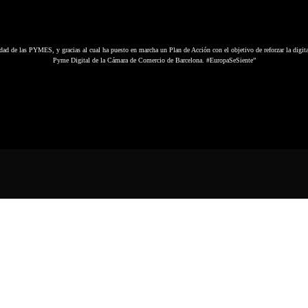
dad de las PYMES, y gracias al cual ha puesto en marcha un Plan de Acción con el objetivo de reforzar la digit
Pyme Digital de la Cámara de Comercio de Barcelona. #EuropaSeSiente”