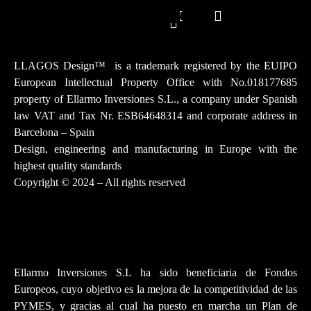
Instagram
Facebook-
Youtube
Tiktok
Linkedin
f
LLAGOS Design
™
is a trademark registered by the EUIPO
European Intellectual Property Office with No.018177685
property of Ellarmo Inversiones S.L., a company under Spanish
law
VAT and Tax Nr. ESB64648314 and corporate address in
Barcelona – Spain
Design, engineering and manufacturing in Europe with the
highest quality standards
Copyright © 2024 – All rights reserved
Ellarmo Inversiones S.L ha sido beneficiaria de Fondos
Europeos, cuyo objetivo es la mejora de la competitividad de las
PYMES, y gracias al cual ha puesto en marcha un Plan de