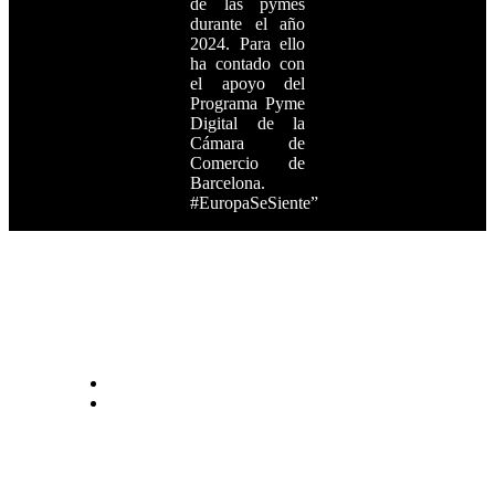
de las pymes
durante el año
2024. Para ello
ha contado con
el apoyo del
Programa Pyme
Digital de la
Cámara de
Comercio de
Barcelona.
#EuropaSeSiente”
ALFA ROMEO 4C PROGRAM
ABOUT