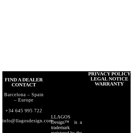
PRIVACY POLICY
LEGAL NOTICE
FIND A DEALER
WARRANTY
CONTACT
Barcelona – Spain
– Europe
+34 645 995 722
LLAGOS
info@llagosdesign.com
Design
™
is a
trademark
registered by the