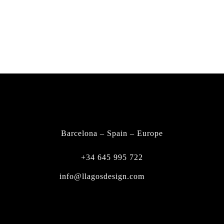
FIND A DEALER
CONTACT
Barcelona – Spain – Europe
+34 645 995 722
info@llagosdesign.com