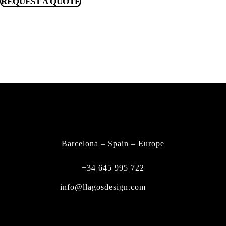
REQUEST A QUOTE
FIND A DEALER
CONTACT
Barcelona – Spain – Europe
+34 645 995 722
info@llagosdesign.com